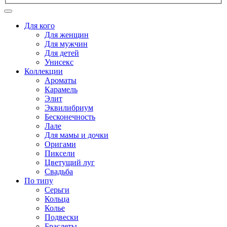
Для кого
Для женщин
Для мужчин
Для детей
Унисекс
Коллекции
Ароматы
Карамель
Элит
Эквилибриум
Бесконечность
Лале
Для мамы и дочки
Оригами
Пиксели
Цветущий луг
Свадьба
По типу
Серьги
Кольца
Колье
Подвески
Браслеты