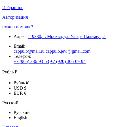
Избранное
Авторизация
нужна помощь?
Адрес:
119330, г. Москва, ул. Улофа Пальме, д.1
Email:
cappulo@mail.ru
cappulo.jew@gmail.com
Телефон:
+7 (965) 336-93-53
+7 (920) 306-09-94
Рубль ₽
Рубль ₽
USD $
EUR €
Русский
Русский
English