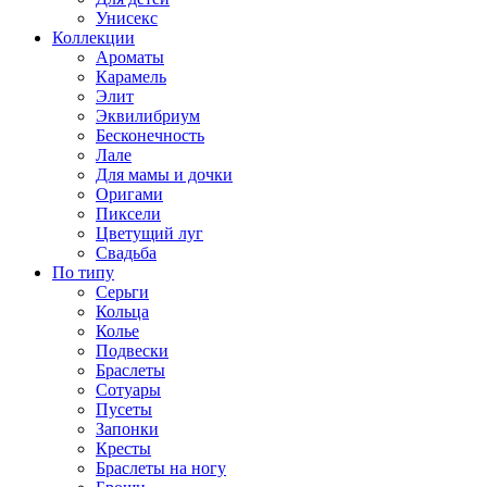
Унисекс
Коллекции
Ароматы
Карамель
Элит
Эквилибриум
Бесконечность
Лале
Для мамы и дочки
Оригами
Пиксели
Цветущий луг
Свадьба
По типу
Серьги
Кольца
Колье
Подвески
Браслеты
Сотуары
Пусеты
Запонки
Кресты
Браслеты на ногу