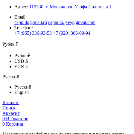
Адрес:
119330, г. Москва, ул. Улофа Пальме, д.1
Email:
cappulo@mail.ru
cappulo.jew@gmail.com
Телефон:
+7 (965) 336-93-53
+7 (920) 306-09-94
Рубль ₽
Рубль ₽
USD $
EUR €
Русский
Русский
English
Каталог
Поиск
Аккаунт
0
Избранное
0
Корзина