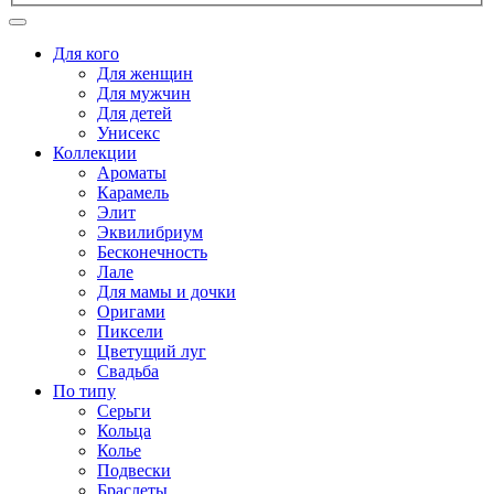
Для кого
Для женщин
Для мужчин
Для детей
Унисекс
Коллекции
Ароматы
Карамель
Элит
Эквилибриум
Бесконечность
Лале
Для мамы и дочки
Оригами
Пиксели
Цветущий луг
Свадьба
По типу
Серьги
Кольца
Колье
Подвески
Браслеты