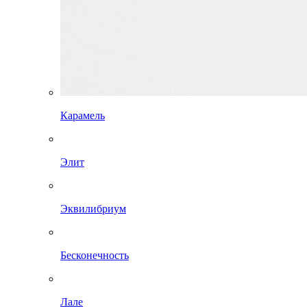
Карамель
Элит
Эквилибриум
Бесконечность
Лале