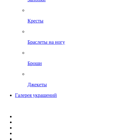
Кресты
Браслеты на ногу
Броши
Джекеты
Галерея украшений