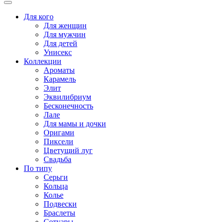
Для кого
Для женщин
Для мужчин
Для детей
Унисекс
Коллекции
Ароматы
Карамель
Элит
Эквилибриум
Бесконечность
Лале
Для мамы и дочки
Оригами
Пиксели
Цветущий луг
Свадьба
По типу
Серьги
Кольца
Колье
Подвески
Браслеты
Сотуары