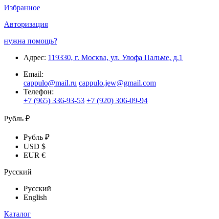
Избранное
Авторизация
нужна помощь?
Адрес:
119330, г. Москва, ул. Улофа Пальме, д.1
Email:
cappulo@mail.ru
cappulo.jew@gmail.com
Телефон:
+7 (965) 336-93-53
+7 (920) 306-09-94
Рубль ₽
Рубль ₽
USD $
EUR €
Русский
Русский
English
Каталог