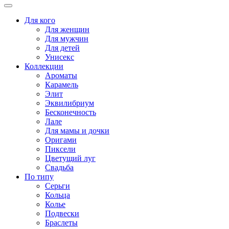
Для кого
Для женщин
Для мужчин
Для детей
Унисекс
Коллекции
Ароматы
Карамель
Элит
Эквилибриум
Бесконечность
Лале
Для мамы и дочки
Оригами
Пиксели
Цветущий луг
Свадьба
По типу
Серьги
Кольца
Колье
Подвески
Браслеты