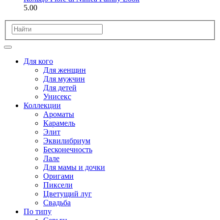
5.00
Для кого
Для женщин
Для мужчин
Для детей
Унисекс
Коллекции
Ароматы
Карамель
Элит
Эквилибриум
Бесконечность
Лале
Для мамы и дочки
Оригами
Пиксели
Цветущий луг
Свадьба
По типу