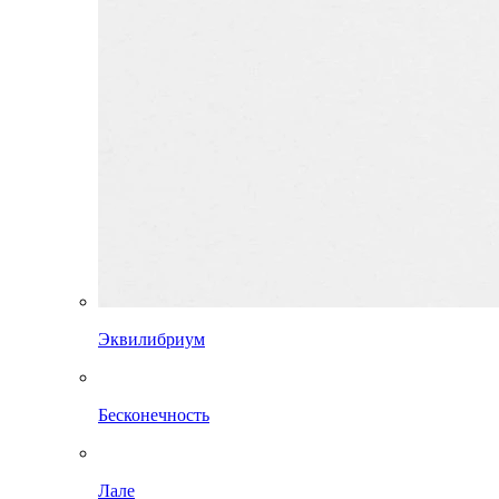
Эквилибриум
Бесконечность
Лале