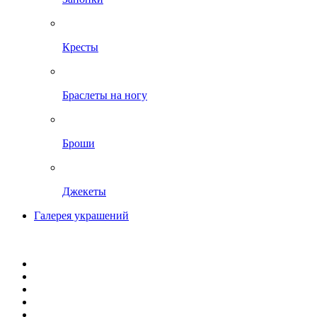
Кресты
Браслеты на ногу
Броши
Джекеты
Галерея украшений