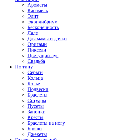
Ароматы
Карамель
Элит
Эквилибриум
Бесконечность
Лале
Для мамы и дочки
Оригами
Пиксели
Цветущий луг
Свадьба
По типу
Серьги
Кольца
Колье
Подвески
Браслеты
Сотуары
Пусеты
Запонки
Кресты
Браслеты на ногу
Броши
Джекеты
Галерея украшений