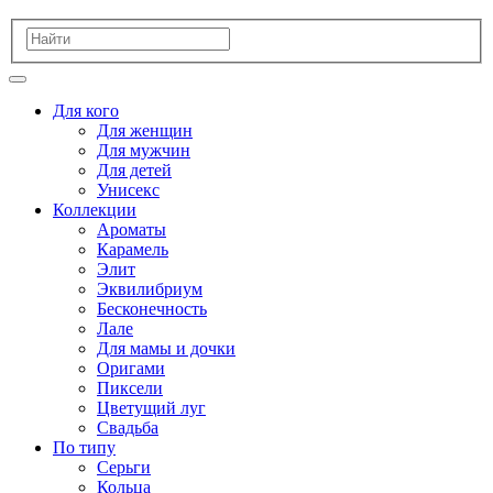
Для кого
Для женщин
Для мужчин
Для детей
Унисекс
Коллекции
Ароматы
Карамель
Элит
Эквилибриум
Бесконечность
Лале
Для мамы и дочки
Оригами
Пиксели
Цветущий луг
Свадьба
По типу
Серьги
Кольца