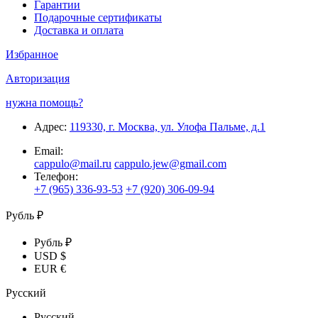
Гарантии
Подарочные сертификаты
Доставка и оплата
Избранное
Авторизация
нужна помощь?
Адрес:
119330, г. Москва, ул. Улофа Пальме, д.1
Email:
cappulo@mail.ru
cappulo.jew@gmail.com
Телефон:
+7 (965) 336-93-53
+7 (920) 306-09-94
Рубль ₽
Рубль ₽
USD $
EUR €
Русский
Русский