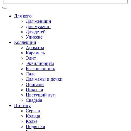
Для кого
Для женщин
Для мужчин
Для детей
Унисекс
Коллекции
Ароматы
Карамель
Элит
Эквилибриум
Бесконечность
Лале
Для мамы и дочки
Оригами
Пиксели
Цветущий луг
Свадьба
По типу
Серьги
Кольца
Колье
Подвески