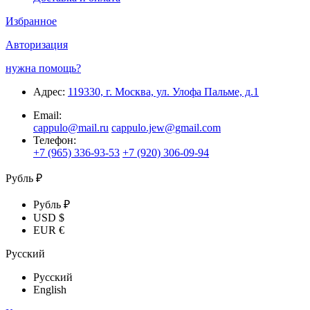
Избранное
Авторизация
нужна помощь?
Адрес:
119330, г. Москва, ул. Улофа Пальме, д.1
Email:
cappulo@mail.ru
cappulo.jew@gmail.com
Телефон:
+7 (965) 336-93-53
+7 (920) 306-09-94
Рубль ₽
Рубль ₽
USD $
EUR €
Русский
Русский
English