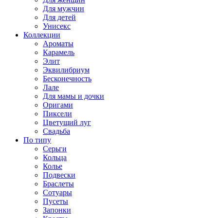
Для мужчин
Для детей
Унисекс
Коллекции
Ароматы
Карамель
Элит
Эквилибриум
Бесконечность
Лале
Для мамы и дочки
Оригами
Пиксели
Цветущий луг
Свадьба
По типу
Серьги
Кольца
Колье
Подвески
Браслеты
Сотуары
Пусеты
Запонки